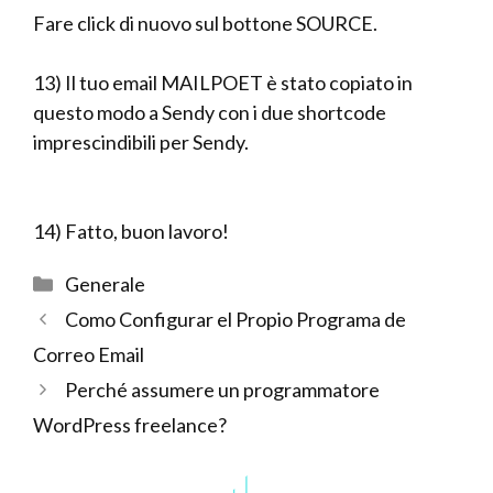
Fare click di nuovo sul bottone SOURCE.
13) Il tuo email MAILPOET è stato copiato in
questo modo a Sendy con i due shortcode
imprescindibili per Sendy.
14) Fatto, buon lavoro!
Categorie
Generale
Como Configurar el Propio Programa de
Correo Email
Perché assumere un programmatore
WordPress freelance?