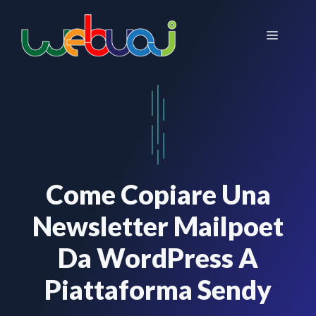
Vai
al
Menu
contenuto
Come Copiare Una
Newsletter Mailpoet
Da WordPress A
Piattaforma Sendy